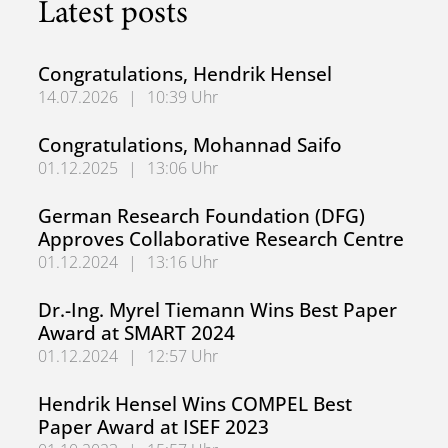
Latest posts
Congratulations, Hendrik Hensel
14.07.2026
|
10:39 Uhr
Congratulations, Hendrik Hensel
Congratulations, Mohannad Saifo
01.12.2025
|
13:06 Uhr
Congratulations, Mohannad Saifo
German Research Foundation (DFG)
Approves Collaborative Research Centre
01.12.2024
|
13:16 Uhr
German Research Foundation (DFG) Approves Collaborati
Dr.-Ing. Myrel Tiemann Wins Best Paper
Award at SMART 2024
01.12.2024
|
12:57 Uhr
Dr.-Ing. Myrel Tiemann Wins Best Paper Award at SMART
Hendrik Hensel Wins COMPEL Best
Paper Award at ISEF 2023