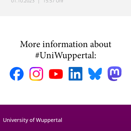
01.10.2023
|
15:57 Uhr
Hendrik Hensel Wins COMPEL Best Paper Award at ISEF 
More information about
#UniWuppertal:
University of Wuppertal